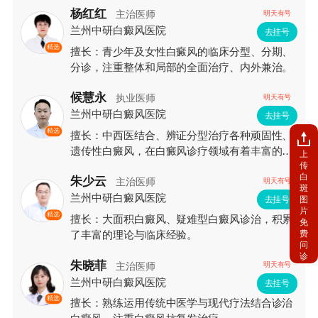
杨红红
主治医师
明天有号
兰州中研白癜风医院
去挂号
精选
擅长：青少年及女性白癜风的临床分型、分期、
分诊，注重整体和局部的全面治疗、内外兼治。
候慧永
执业医师
明天有号
兰州中研白癜风医院
去挂号
精选
擅长：中西医结合、辨证分型治疗各种顽固性、
遗传性白癜风，在白癜风诊疗领域有着丰富的临
上
传
床经验和较深的造诣。
白
朱少云
主治医师
明天有号
斑
兰州中研白癜风医院
图
去挂号
片
精选
擅长：大面积白癜风、疑难型白癜风诊治，积累
免
费
了丰富的理论与临床经验。
问
诊
朱晓菲
主治医师
明天有号
兰州中研白癜风医院
去挂号
精选
擅长：熟练运用传统中医学与现代疗法结合诊治