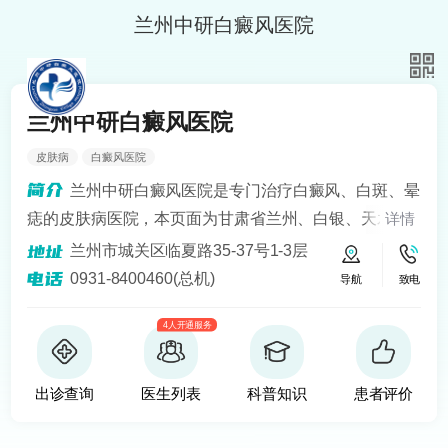
兰州中研白癜风医院
兰州中研白癜风医院
皮肤病
白癜风医院
兰州中研白癜风医院是专门治疗白癜风、白斑、晕
痣的皮肤病医院，本页面为甘肃省兰州、白银、天水、
详情
定西、平凉、宁夏银川、青海西宁等地区患者提供白癜
兰州市城关区临夏路35-37号1-3层
风知识解答、预约挂号问诊服务。医院开设24小时在线
0931-8400460(总机)
导航
致电
医生咨询热线，定期健康回访，为患者提供便捷服务。
4人开通服务
建立以病人为中心的诚信、理解、和谐的就医环境。
出诊查询
医生列表
科普知识
患者评价