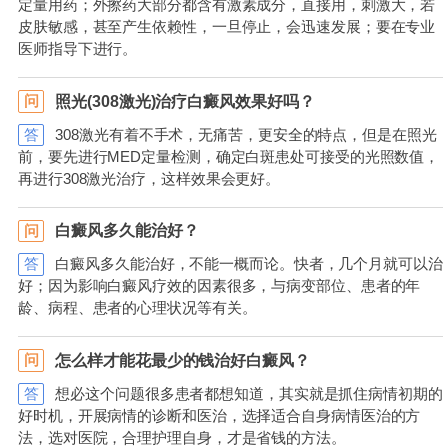
定量用药；外擦药大部分都含有激素成分，直接用，刺激大，若
皮肤敏感，甚至产生依赖性，一旦停止，会迅速发展；要在专业
医师指导下进行。
照光(308激光)治疗白癜风效果好吗？
问
答
308激光有着不手术，无痛苦，更安全的特点，但是在照光
前，要先进行MED定量检测，确定白斑患处可接受的光照数值，
再进行308激光治疗，这样效果会更好。
白癜风多久能治好？
问
答
白癜风多久能治好，不能一概而论。快者，几个月就可以治
好；因为影响白癜风疗效的因素很多，与病变部位、患者的年
龄、病程、患者的心理状况等有关。
怎么样才能花最少的钱治好白癜风？
问
答
想必这个问题很多患者都想知道，其实就是抓住病情初期的
好时机，开展病情的诊断和医治，选择适合自身病情医治的方
法，选对医院，合理护理自身，才是省钱的方法。