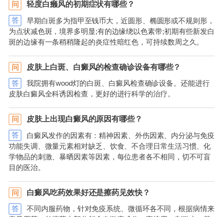
轻度白癞风的初期症状有哪些？
问
答
早期白斑多为指甲至钱币大，近圆形、椭圆形或不规则形，
为点状减色斑，境界多明显;有的边缘绕以色素带;初期有些新发白
斑的边缘有一条稍稍隆起的炎症性暗红色，可持续数周之久。
皮肤上白斑、白癜风的检查确诊设备有哪些？
问
答
我院拥有wood灯的白斑、白癜风检查确诊设备。还能进行
皮肤白癜风全科诱因检查，更好的进行科学的治疗。
皮肤上出现白癜风的原因有哪些？
问
答
白癜风发作的因素有：精神因素、外伤因素、内分泌与免疫
功能失调、微量元素相对缺乏、饮食、不合理日常生活习惯、化
学物品的刺激、暴晒因素等因素，每位患者各不相同，切不可盲
目的医治。
白癜风吃药效果好还是擦药见效快？
问
答
不同内服药物，针对免疫系统、微循环各不同，根据病情来