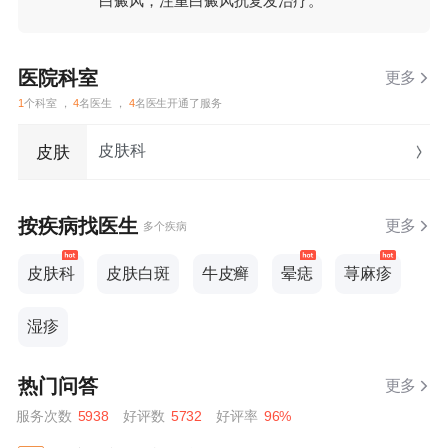
白癜风，注重白癜风抗复发治疗。
医院科室
更多
1
个科室 ，
4
名医生 ，
4
名医生开通了服务
皮肤科
皮肤
按疾病找医生
更多
多个疾病
皮肤科
皮肤白斑
牛皮癣
晕痣
荨麻疹
湿疹
热门问答
更多
服务次数
5938
好评数
5732
好评率
96%