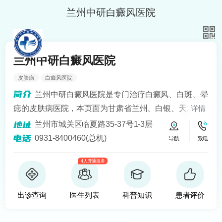
兰州中研白癜风医院
兰州中研白癜风医院
皮肤病
白癜风医院
兰州中研白癜风医院是专门治疗白癜风、白斑、晕
痣的皮肤病医院，本页面为甘肃省兰州、白银、天水、
详情
定西、平凉、宁夏银川、青海西宁等地区患者提供白癜
兰州市城关区临夏路35-37号1-3层
风知识解答、预约挂号问诊服务。医院开设24小时在线
0931-8400460(总机)
导航
致电
医生咨询热线，定期健康回访，为患者提供便捷服务。
4人开通服务
建立以病人为中心的诚信、理解、和谐的就医环境。
出诊查询
医生列表
科普知识
患者评价