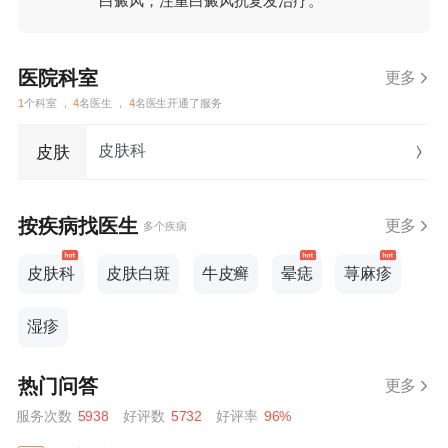
白癜风，注重白癜风抗复发治疗。
医院科室
更多
1
个科室 ，
4
名医生 ，
4
名医生开通了服务
皮肤科
皮肤
按疾病找医生
更多
多个疾病
皮肤科
皮肤白斑
牛皮癣
晕痣
荨麻疹
湿疹
热门问答
更多
服务次数
5938
好评数
5732
好评率
96%