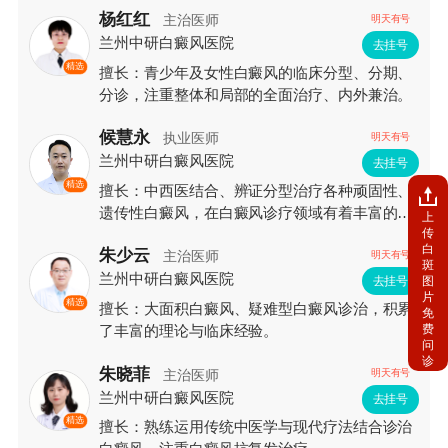
杨红红
主治医师
明天有号
兰州中研白癜风医院
去挂号
精选
擅长：青少年及女性白癜风的临床分型、分期、
分诊，注重整体和局部的全面治疗、内外兼治。
候慧永
执业医师
明天有号
兰州中研白癜风医院
去挂号
精选
擅长：中西医结合、辨证分型治疗各种顽固性、
遗传性白癜风，在白癜风诊疗领域有着丰富的临
上
传
床经验和较深的造诣。
白
朱少云
主治医师
明天有号
斑
兰州中研白癜风医院
图
去挂号
片
精选
擅长：大面积白癜风、疑难型白癜风诊治，积累
免
费
了丰富的理论与临床经验。
问
诊
朱晓菲
主治医师
明天有号
兰州中研白癜风医院
去挂号
精选
擅长：熟练运用传统中医学与现代疗法结合诊治