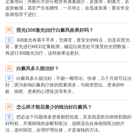
定量用药；外擦药大部分都含有激素成分，直接用，刺激大，若
皮肤敏感，甚至产生依赖性，一旦停止，会迅速发展；要在专业
医师指导下进行。
照光(308激光)治疗白癜风效果好吗？
问
答
308激光有着不手术，无痛苦，更安全的特点，但是在照光
前，要先进行MED定量检测，确定白斑患处可接受的光照数值，
再进行308激光治疗，这样效果会更好。
白癜风多久能治好？
问
答
白癜风多久能治好，不能一概而论。快者，几个月就可以治
好；因为影响白癜风疗效的因素很多，与病变部位、患者的年
龄、病程、患者的心理状况等有关。
怎么样才能花最少的钱治好白癜风？
问
答
想必这个问题很多患者都想知道，其实就是抓住病情初期的
好时机，开展病情的诊断和医治，选择适合自身病情医治的方
法，选对医院，合理护理自身，才是省钱的方法。