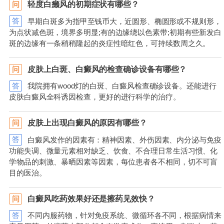
轻度白癞风的初期症状有哪些？
问
答
早期白斑多为指甲至钱币大，近圆形、椭圆形或不规则形，
为点状减色斑，境界多明显;有的边缘绕以色素带;初期有些新发白
斑的边缘有一条稍稍隆起的炎症性暗红色，可持续数周之久。
皮肤上白斑、白癜风的检查确诊设备有哪些？
问
答
我院拥有wood灯的白斑、白癜风检查确诊设备。还能进行
皮肤白癜风全科诱因检查，更好的进行科学的治疗。
皮肤上出现白癜风的原因有哪些？
问
答
白癜风发作的因素有：精神因素、外伤因素、内分泌与免疫
功能失调、微量元素相对缺乏、饮食、不合理日常生活习惯、化
学物品的刺激、暴晒因素等因素，每位患者各不相同，切不可盲
目的医治。
白癜风吃药效果好还是擦药见效快？
问
答
不同内服药物，针对免疫系统、微循环各不同，根据病情来