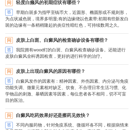
轻度白癞风的初期症状有哪些？
问
答
早期白斑多为指甲至钱币大，近圆形、椭圆形或不规则形，
为点状减色斑，境界多明显;有的边缘绕以色素带;初期有些新发白
斑的边缘有一条稍稍隆起的炎症性暗红色，可持续数周之久。
皮肤上白斑、白癜风的检查确诊设备有哪些？
问
答
我院拥有wood灯的白斑、白癜风检查确诊设备。还能进行
皮肤白癜风全科诱因检查，更好的进行科学的治疗。
皮肤上出现白癜风的原因有哪些？
问
答
白癜风发作的因素有：精神因素、外伤因素、内分泌与免疫
功能失调、微量元素相对缺乏、饮食、不合理日常生活习惯、化
学物品的刺激、暴晒因素等因素，每位患者各不相同，切不可盲
目的医治。
白癜风吃药效果好还是擦药见效快？
问
答
不同内服药物，针对免疫系统、微循环各不同，根据病情来