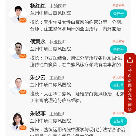
杨红红
主治医师
明天有号
兰州中研白癜风医院
去挂号
精选
擅长：青少年及女性白癜风的临床分型、分期、
分诊，注重整体和局部的全面治疗、内外兼治。
候慧永
执业医师
明天有号
兰州中研白癜风医院
去挂号
精选
擅长：中西医结合、辨证分型治疗各种顽固性、
遗传性白癜风，在白癜风诊疗领域有着丰富的临
上
传
床经验和较深的造诣。
白
朱少云
主治医师
明天有号
斑
兰州中研白癜风医院
图
去挂号
片
精选
擅长：大面积白癜风、疑难型白癜风诊治，积累
免
费
了丰富的理论与临床经验。
问
诊
朱晓菲
主治医师
明天有号
兰州中研白癜风医院
去挂号
精选
擅长：熟练运用传统中医学与现代疗法结合诊治