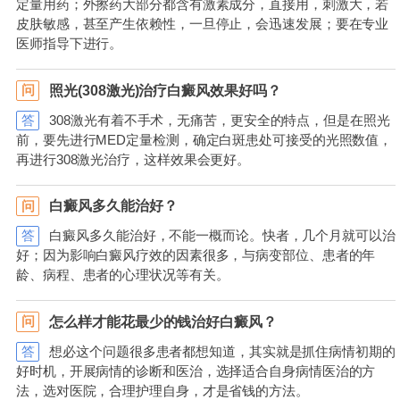
定量用药；外擦药大部分都含有激素成分，直接用，刺激大，若
皮肤敏感，甚至产生依赖性，一旦停止，会迅速发展；要在专业
医师指导下进行。
照光(308激光)治疗白癜风效果好吗？
问
答
308激光有着不手术，无痛苦，更安全的特点，但是在照光
前，要先进行MED定量检测，确定白斑患处可接受的光照数值，
再进行308激光治疗，这样效果会更好。
白癜风多久能治好？
问
答
白癜风多久能治好，不能一概而论。快者，几个月就可以治
好；因为影响白癜风疗效的因素很多，与病变部位、患者的年
龄、病程、患者的心理状况等有关。
怎么样才能花最少的钱治好白癜风？
问
答
想必这个问题很多患者都想知道，其实就是抓住病情初期的
好时机，开展病情的诊断和医治，选择适合自身病情医治的方
法，选对医院，合理护理自身，才是省钱的方法。