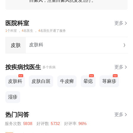
白癜风，注重白癜风抗复发治疗。
医院科室
更多
1
个科室 ，
4
名医生 ，
4
名医生开通了服务
皮肤科
皮肤
按疾病找医生
更多
多个疾病
皮肤科
皮肤白斑
牛皮癣
晕痣
荨麻疹
湿疹
热门问答
更多
服务次数
5938
好评数
5732
好评率
96%