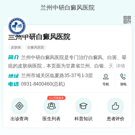
兰州中研白癜风医院
兰州中研白癜风医院
皮肤病
白癜风医院
兰州中研白癜风医院是专门治疗白癜风、白斑、晕
痣的皮肤病医院，本页面为甘肃省兰州、白银、天水、
详情
定西、平凉、宁夏银川、青海西宁等地区患者提供白癜
兰州市城关区临夏路35-37号1-3层
风知识解答、预约挂号问诊服务。医院开设24小时在线
0931-8400460(总机)
导航
致电
医生咨询热线，定期健康回访，为患者提供便捷服务。
4人开通服务
建立以病人为中心的诚信、理解、和谐的就医环境。
出诊查询
医生列表
科普知识
患者评价