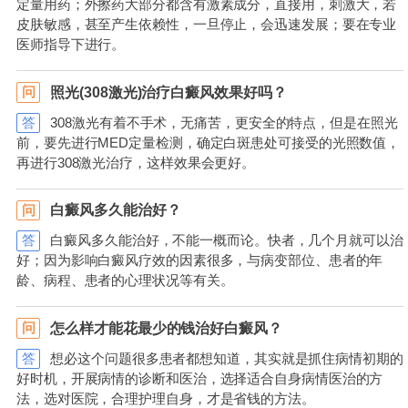
定量用药；外擦药大部分都含有激素成分，直接用，刺激大，若
皮肤敏感，甚至产生依赖性，一旦停止，会迅速发展；要在专业
医师指导下进行。
照光(308激光)治疗白癜风效果好吗？
问
答
308激光有着不手术，无痛苦，更安全的特点，但是在照光
前，要先进行MED定量检测，确定白斑患处可接受的光照数值，
再进行308激光治疗，这样效果会更好。
白癜风多久能治好？
问
答
白癜风多久能治好，不能一概而论。快者，几个月就可以治
好；因为影响白癜风疗效的因素很多，与病变部位、患者的年
龄、病程、患者的心理状况等有关。
怎么样才能花最少的钱治好白癜风？
问
答
想必这个问题很多患者都想知道，其实就是抓住病情初期的
好时机，开展病情的诊断和医治，选择适合自身病情医治的方
法，选对医院，合理护理自身，才是省钱的方法。