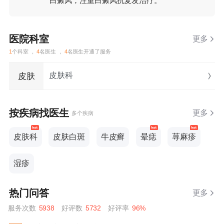
白癜风，注重白癜风抗复发治疗。
医院科室
更多
1
个科室 ，
4
名医生 ，
4
名医生开通了服务
皮肤科
皮肤
按疾病找医生
更多
多个疾病
皮肤科
皮肤白斑
牛皮癣
晕痣
荨麻疹
湿疹
热门问答
更多
服务次数
5938
好评数
5732
好评率
96%