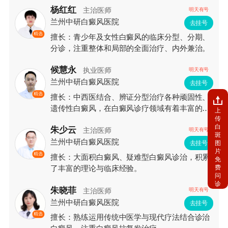
杨红红
主治医师
明天有号
兰州中研白癜风医院
去挂号
精选
擅长：青少年及女性白癜风的临床分型、分期、
分诊，注重整体和局部的全面治疗、内外兼治。
候慧永
执业医师
明天有号
兰州中研白癜风医院
去挂号
精选
擅长：中西医结合、辨证分型治疗各种顽固性、
遗传性白癜风，在白癜风诊疗领域有着丰富的临
上
传
床经验和较深的造诣。
白
朱少云
主治医师
明天有号
斑
兰州中研白癜风医院
图
去挂号
片
精选
擅长：大面积白癜风、疑难型白癜风诊治，积累
免
费
了丰富的理论与临床经验。
问
诊
朱晓菲
主治医师
明天有号
兰州中研白癜风医院
去挂号
精选
擅长：熟练运用传统中医学与现代疗法结合诊治