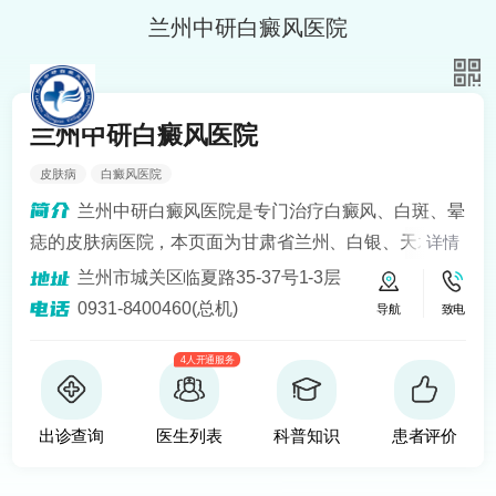
兰州中研白癜风医院
兰州中研白癜风医院
皮肤病
白癜风医院
兰州中研白癜风医院是专门治疗白癜风、白斑、晕
痣的皮肤病医院，本页面为甘肃省兰州、白银、天水、
详情
定西、平凉、宁夏银川、青海西宁等地区患者提供白癜
兰州市城关区临夏路35-37号1-3层
风知识解答、预约挂号问诊服务。医院开设24小时在线
0931-8400460(总机)
导航
致电
医生咨询热线，定期健康回访，为患者提供便捷服务。
4人开通服务
建立以病人为中心的诚信、理解、和谐的就医环境。
出诊查询
医生列表
科普知识
患者评价