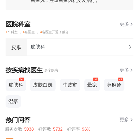
白癜风，注重白癜风抗复发治疗。
医院科室
更多
1
个科室 ，
4
名医生 ，
4
名医生开通了服务
皮肤科
皮肤
按疾病找医生
更多
多个疾病
皮肤科
皮肤白斑
牛皮癣
晕痣
荨麻疹
湿疹
热门问答
更多
服务次数
5938
好评数
5732
好评率
96%