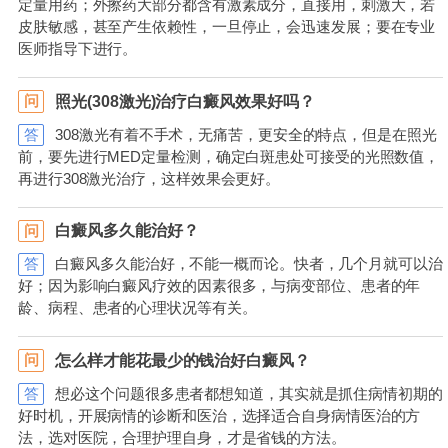
定量用药；外擦药大部分都含有激素成分，直接用，刺激大，若
皮肤敏感，甚至产生依赖性，一旦停止，会迅速发展；要在专业
医师指导下进行。
照光(308激光)治疗白癜风效果好吗？
问
答
308激光有着不手术，无痛苦，更安全的特点，但是在照光
前，要先进行MED定量检测，确定白斑患处可接受的光照数值，
再进行308激光治疗，这样效果会更好。
白癜风多久能治好？
问
答
白癜风多久能治好，不能一概而论。快者，几个月就可以治
好；因为影响白癜风疗效的因素很多，与病变部位、患者的年
龄、病程、患者的心理状况等有关。
怎么样才能花最少的钱治好白癜风？
问
答
想必这个问题很多患者都想知道，其实就是抓住病情初期的
好时机，开展病情的诊断和医治，选择适合自身病情医治的方
法，选对医院，合理护理自身，才是省钱的方法。