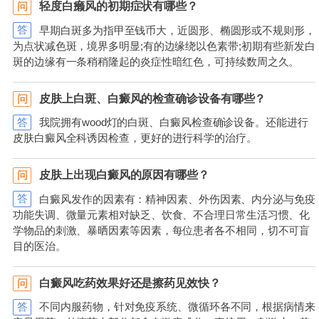
轻度白癞风的初期症状有哪些？
问
答
早期白斑多为指甲至钱币大，近圆形、椭圆形或不规则形，
为点状减色斑，境界多明显;有的边缘绕以色素带;初期有些新发白
斑的边缘有一条稍稍隆起的炎症性暗红色，可持续数周之久。
皮肤上白斑、白癜风的检查确诊设备有哪些？
问
答
我院拥有wood灯的白斑、白癜风检查确诊设备。还能进行
皮肤白癜风全科诱因检查，更好的进行科学的治疗。
皮肤上出现白癜风的原因有哪些？
问
答
白癜风发作的因素有：精神因素、外伤因素、内分泌与免疫
功能失调、微量元素相对缺乏、饮食、不合理日常生活习惯、化
学物品的刺激、暴晒因素等因素，每位患者各不相同，切不可盲
目的医治。
白癜风吃药效果好还是擦药见效快？
问
答
不同内服药物，针对免疫系统、微循环各不同，根据病情来