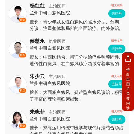
杨红红
主治医师
明天有号
兰州中研白癜风医院
去挂号
精选
擅长：青少年及女性白癜风的临床分型、分期、
分诊，注重整体和局部的全面治疗、内外兼治。
候慧永
执业医师
明天有号
兰州中研白癜风医院
去挂号
精选
擅长：中西医结合、辨证分型治疗各种顽固性、
遗传性白癜风，在白癜风诊疗领域有着丰富的临
上
传
床经验和较深的造诣。
白
朱少云
主治医师
明天有号
斑
兰州中研白癜风医院
图
去挂号
片
精选
擅长：大面积白癜风、疑难型白癜风诊治，积累
免
费
了丰富的理论与临床经验。
问
诊
朱晓菲
主治医师
明天有号
兰州中研白癜风医院
去挂号
精选
擅长：熟练运用传统中医学与现代疗法结合诊治