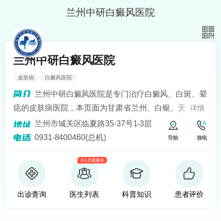
兰州中研白癜风医院
兰州中研白癜风医院
皮肤病
白癜风医院
兰州中研白癜风医院是专门治疗白癜风、白斑、晕
痣的皮肤病医院，本页面为甘肃省兰州、白银、天水、
详情
定西、平凉、宁夏银川、青海西宁等地区患者提供白癜
兰州市城关区临夏路35-37号1-3层
风知识解答、预约挂号问诊服务。医院开设24小时在线
0931-8400460(总机)
导航
致电
医生咨询热线，定期健康回访，为患者提供便捷服务。
4人开通服务
建立以病人为中心的诚信、理解、和谐的就医环境。
出诊查询
医生列表
科普知识
患者评价