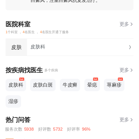
白癜风，注重白癜风抗复发治疗。
医院科室
更多
1
个科室 ，
4
名医生 ，
4
名医生开通了服务
皮肤科
皮肤
按疾病找医生
更多
多个疾病
皮肤科
皮肤白斑
牛皮癣
晕痣
荨麻疹
湿疹
热门问答
更多
服务次数
5938
好评数
5732
好评率
96%