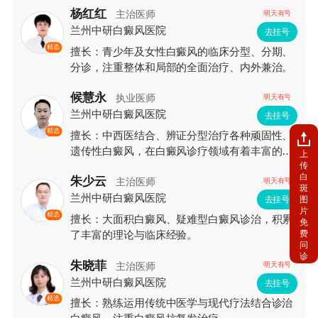
杨红红
主治医师
明天有号
兰州中研白癜风医院
去挂号
精选
擅长：青少年及女性白癜风的临床分型、分期、
分诊，注重整体和局部的全面治疗、内外兼治。
候慧永
执业医师
明天有号
兰州中研白癜风医院
去挂号
精选
擅长：中西医结合、辨证分型治疗各种顽固性、
遗传性白癜风，在白癜风诊疗领域有着丰富的临
上
传
床经验和较深的造诣。
白
朱少云
主治医师
明天有号
斑
兰州中研白癜风医院
图
去挂号
片
精选
擅长：大面积白癜风、疑难型白癜风诊治，积累
免
费
了丰富的理论与临床经验。
问
诊
朱晓菲
主治医师
明天有号
兰州中研白癜风医院
去挂号
精选
擅长：熟练运用传统中医学与现代疗法结合诊治