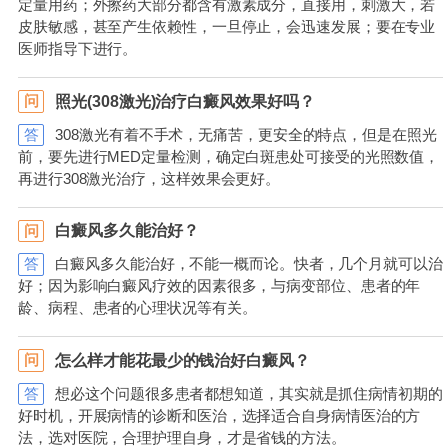
定量用药；外擦药大部分都含有激素成分，直接用，刺激大，若
皮肤敏感，甚至产生依赖性，一旦停止，会迅速发展；要在专业
医师指导下进行。
照光(308激光)治疗白癜风效果好吗？
问
答
308激光有着不手术，无痛苦，更安全的特点，但是在照光
前，要先进行MED定量检测，确定白斑患处可接受的光照数值，
再进行308激光治疗，这样效果会更好。
白癜风多久能治好？
问
答
白癜风多久能治好，不能一概而论。快者，几个月就可以治
好；因为影响白癜风疗效的因素很多，与病变部位、患者的年
龄、病程、患者的心理状况等有关。
怎么样才能花最少的钱治好白癜风？
问
答
想必这个问题很多患者都想知道，其实就是抓住病情初期的
好时机，开展病情的诊断和医治，选择适合自身病情医治的方
法，选对医院，合理护理自身，才是省钱的方法。