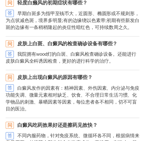
轻度白癞风的初期症状有哪些？
问
答
早期白斑多为指甲至钱币大，近圆形、椭圆形或不规则形，
为点状减色斑，境界多明显;有的边缘绕以色素带;初期有些新发白
斑的边缘有一条稍稍隆起的炎症性暗红色，可持续数周之久。
皮肤上白斑、白癜风的检查确诊设备有哪些？
问
答
我院拥有wood灯的白斑、白癜风检查确诊设备。还能进行
皮肤白癜风全科诱因检查，更好的进行科学的治疗。
皮肤上出现白癜风的原因有哪些？
问
答
白癜风发作的因素有：精神因素、外伤因素、内分泌与免疫
功能失调、微量元素相对缺乏、饮食、不合理日常生活习惯、化
学物品的刺激、暴晒因素等因素，每位患者各不相同，切不可盲
目的医治。
白癜风吃药效果好还是擦药见效快？
问
答
不同内服药物，针对免疫系统、微循环各不同，根据病情来