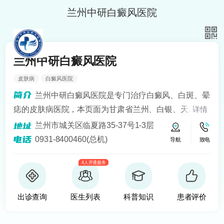
兰州中研白癜风医院
兰州中研白癜风医院
皮肤病
白癜风医院
兰州中研白癜风医院是专门治疗白癜风、白斑、晕
痣的皮肤病医院，本页面为甘肃省兰州、白银、天水、
详情
定西、平凉、宁夏银川、青海西宁等地区患者提供白癜
兰州市城关区临夏路35-37号1-3层
风知识解答、预约挂号问诊服务。医院开设24小时在线
0931-8400460(总机)
导航
致电
医生咨询热线，定期健康回访，为患者提供便捷服务。
4人开通服务
建立以病人为中心的诚信、理解、和谐的就医环境。
出诊查询
医生列表
科普知识
患者评价