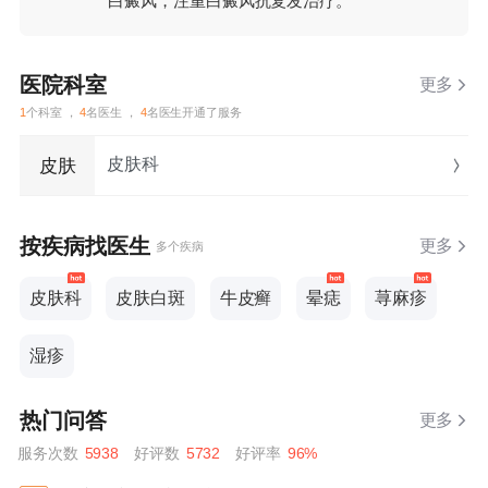
白癜风，注重白癜风抗复发治疗。
医院科室
更多
1
个科室 ，
4
名医生 ，
4
名医生开通了服务
皮肤科
皮肤
按疾病找医生
更多
多个疾病
皮肤科
皮肤白斑
牛皮癣
晕痣
荨麻疹
湿疹
热门问答
更多
服务次数
5938
好评数
5732
好评率
96%