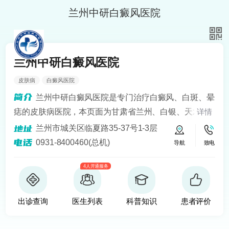
兰州中研白癜风医院
兰州中研白癜风医院
皮肤病
白癜风医院
兰州中研白癜风医院是专门治疗白癜风、白斑、晕
痣的皮肤病医院，本页面为甘肃省兰州、白银、天水、
详情
定西、平凉、宁夏银川、青海西宁等地区患者提供白癜
兰州市城关区临夏路35-37号1-3层
风知识解答、预约挂号问诊服务。医院开设24小时在线
0931-8400460(总机)
导航
致电
医生咨询热线，定期健康回访，为患者提供便捷服务。
4人开通服务
建立以病人为中心的诚信、理解、和谐的就医环境。
出诊查询
医生列表
科普知识
患者评价