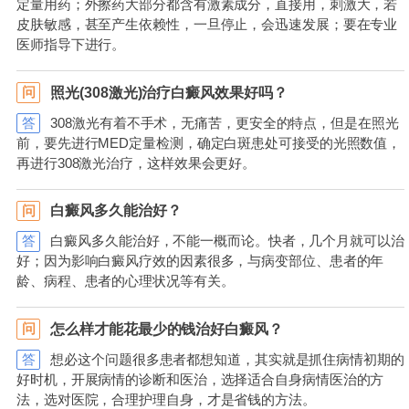
定量用药；外擦药大部分都含有激素成分，直接用，刺激大，若
皮肤敏感，甚至产生依赖性，一旦停止，会迅速发展；要在专业
医师指导下进行。
照光(308激光)治疗白癜风效果好吗？
问
答
308激光有着不手术，无痛苦，更安全的特点，但是在照光
前，要先进行MED定量检测，确定白斑患处可接受的光照数值，
再进行308激光治疗，这样效果会更好。
白癜风多久能治好？
问
答
白癜风多久能治好，不能一概而论。快者，几个月就可以治
好；因为影响白癜风疗效的因素很多，与病变部位、患者的年
龄、病程、患者的心理状况等有关。
怎么样才能花最少的钱治好白癜风？
问
答
想必这个问题很多患者都想知道，其实就是抓住病情初期的
好时机，开展病情的诊断和医治，选择适合自身病情医治的方
法，选对医院，合理护理自身，才是省钱的方法。