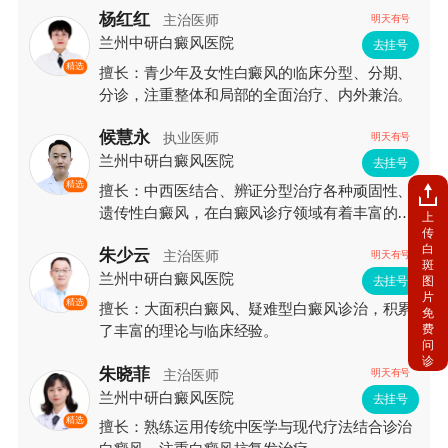
杨红红
主治医师
明天有号
兰州中研白癜风医院
去挂号
精选
擅长：青少年及女性白癜风的临床分型、分期、
分诊，注重整体和局部的全面治疗、内外兼治。
候慧永
执业医师
明天有号
兰州中研白癜风医院
去挂号
精选
擅长：中西医结合、辨证分型治疗各种顽固性、
遗传性白癜风，在白癜风诊疗领域有着丰富的临
上
传
床经验和较深的造诣。
白
朱少云
主治医师
明天有号
斑
兰州中研白癜风医院
图
去挂号
片
精选
擅长：大面积白癜风、疑难型白癜风诊治，积累
免
费
了丰富的理论与临床经验。
问
诊
朱晓菲
主治医师
明天有号
兰州中研白癜风医院
去挂号
精选
擅长：熟练运用传统中医学与现代疗法结合诊治