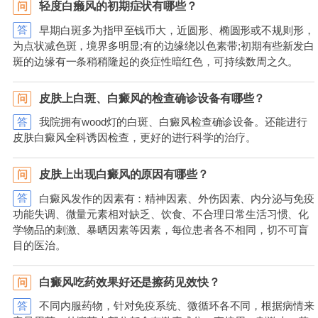
轻度白癞风的初期症状有哪些？
问
答
早期白斑多为指甲至钱币大，近圆形、椭圆形或不规则形，
为点状减色斑，境界多明显;有的边缘绕以色素带;初期有些新发白
斑的边缘有一条稍稍隆起的炎症性暗红色，可持续数周之久。
皮肤上白斑、白癜风的检查确诊设备有哪些？
问
答
我院拥有wood灯的白斑、白癜风检查确诊设备。还能进行
皮肤白癜风全科诱因检查，更好的进行科学的治疗。
皮肤上出现白癜风的原因有哪些？
问
答
白癜风发作的因素有：精神因素、外伤因素、内分泌与免疫
功能失调、微量元素相对缺乏、饮食、不合理日常生活习惯、化
学物品的刺激、暴晒因素等因素，每位患者各不相同，切不可盲
目的医治。
白癜风吃药效果好还是擦药见效快？
问
答
不同内服药物，针对免疫系统、微循环各不同，根据病情来