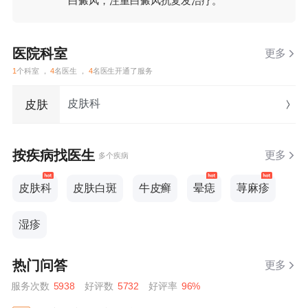
白癜风，注重白癜风抗复发治疗。
医院科室
更多
1
个科室 ，
4
名医生 ，
4
名医生开通了服务
皮肤科
皮肤
按疾病找医生
更多
多个疾病
皮肤科
皮肤白斑
牛皮癣
晕痣
荨麻疹
湿疹
热门问答
更多
服务次数
5938
好评数
5732
好评率
96%