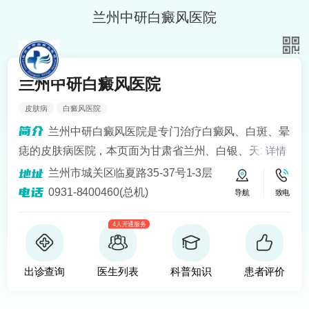
兰州中研白癜风医院
兰州中研白癜风医院
皮肤病
白癜风医院
兰州中研白癜风医院是专门治疗白癜风、白斑、晕
痣的皮肤病医院，本页面为甘肃省兰州、白银、天水、
详情
定西、平凉、宁夏银川、青海西宁等地区患者提供白癜
兰州市城关区临夏路35-37号1-3层
风知识解答、预约挂号问诊服务。医院开设24小时在线
0931-8400460(总机)
导航
致电
医生咨询热线，定期健康回访，为患者提供便捷服务。
4人开通服务
建立以病人为中心的诚信、理解、和谐的就医环境。
出诊查询
医生列表
科普知识
患者评价