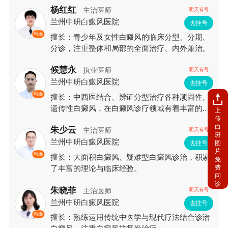
杨红红
主治医师
明天有号
兰州中研白癜风医院
去挂号
精选
擅长：青少年及女性白癜风的临床分型、分期、
分诊，注重整体和局部的全面治疗、内外兼治。
候慧永
执业医师
明天有号
兰州中研白癜风医院
去挂号
精选
擅长：中西医结合、辨证分型治疗各种顽固性、
遗传性白癜风，在白癜风诊疗领域有着丰富的临
上
传
床经验和较深的造诣。
白
朱少云
主治医师
明天有号
斑
兰州中研白癜风医院
图
去挂号
片
精选
擅长：大面积白癜风、疑难型白癜风诊治，积累
免
费
了丰富的理论与临床经验。
问
诊
朱晓菲
主治医师
明天有号
兰州中研白癜风医院
去挂号
精选
擅长：熟练运用传统中医学与现代疗法结合诊治