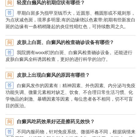
轻度白癞风的初期症状有哪些？
问
答
早期白斑多为指甲至钱币大，近圆形、椭圆形或不规则形，
为点状减色斑，境界多明显;有的边缘绕以色素带;初期有些新发白
斑的边缘有一条稍稍隆起的炎症性暗红色，可持续数周之久。
皮肤上白斑、白癜风的检查确诊设备有哪些？
问
答
我院拥有wood灯的白斑、白癜风检查确诊设备。还能进行
皮肤白癜风全科诱因检查，更好的进行科学的治疗。
皮肤上出现白癜风的原因有哪些？
问
答
白癜风发作的因素有：精神因素、外伤因素、内分泌与免疫
功能失调、微量元素相对缺乏、饮食、不合理日常生活习惯、化
学物品的刺激、暴晒因素等因素，每位患者各不相同，切不可盲
目的医治。
白癜风吃药效果好还是擦药见效快？
问
答
不同内服药物，针对免疫系统、微循环各不同，根据病情来