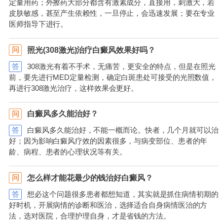
定量用药；外擦药大部分都含有激素成分，直接用，刺激大，若
皮肤敏感，甚至产生依赖性，一旦停止，会迅速发展；要在专业
医师指导下进行。
照光(308激光)治疗白癜风效果好吗？
问
答
308激光有着不手术，无痛苦，更安全的特点，但是在照光
前，要先进行MED定量检测，确定白斑患处可接受的光照数值，
再进行308激光治疗，这样效果会更好。
白癜风多久能治好？
问
答
白癜风多久能治好，不能一概而论。快者，几个月就可以治
好；因为影响白癜风疗效的因素很多，与病变部位、患者的年
龄、病程、患者的心理状况等有关。
怎么样才能花最少的钱治好白癜风？
问
答
想必这个问题很多患者都想知道，其实就是抓住病情初期的
好时机，开展病情的诊断和医治，选择适合自身病情医治的方
法，选对医院，合理护理自身，才是省钱的方法。