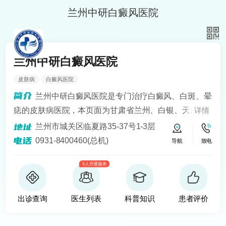
兰州中研白癜风医院
兰州中研白癜风医院
皮肤病
白癜风医院
兰州中研白癜风医院是专门治疗白癜风、白斑、晕
痣的皮肤病医院，本页面为甘肃省兰州、白银、天水、
详情
定西、平凉、宁夏银川、青海西宁等地区患者提供白癜
兰州市城关区临夏路35-37号1-3层
风知识解答、预约挂号问诊服务。医院开设24小时在线
0931-8400460(总机)
导航
致电
医生咨询热线，定期健康回访，为患者提供便捷服务。
4人开通服务
建立以病人为中心的诚信、理解、和谐的就医环境。
出诊查询
医生列表
科普知识
患者评价