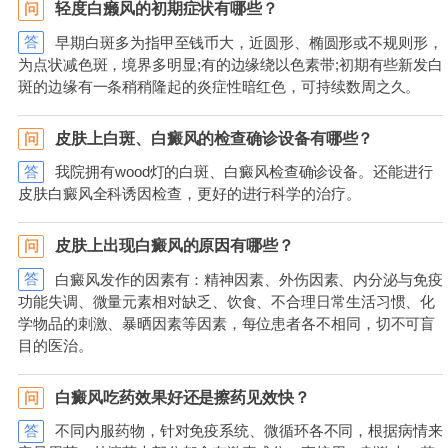
轻度白癞风的初期症状有哪些？
问
答
早期白斑多为指甲至钱币大，近圆形、椭圆形或不规则形，
为点状减色斑，境界多明显;有的边缘绕以色素带;初期有些新发白
斑的边缘有一条稍稍隆起的炎症性暗红色，可持续数周之久。
皮肤上白斑、白癜风的检查确诊设备有哪些？
问
答
我院拥有wood灯的白斑、白癜风检查确诊设备。还能进行
皮肤白癜风全科诱因检查，更好的进行科学的治疗。
皮肤上出现白癜风的原因有哪些？
问
答
白癜风发作的因素有：精神因素、外伤因素、内分泌与免疫
功能失调、微量元素相对缺乏、饮食、不合理日常生活习惯、化
学物品的刺激、暴晒因素等因素，每位患者各不相同，切不可盲
目的医治。
白癜风吃药效果好还是擦药见效快？
问
答
不同内服药物，针对免疫系统、微循环各不同，根据病情来