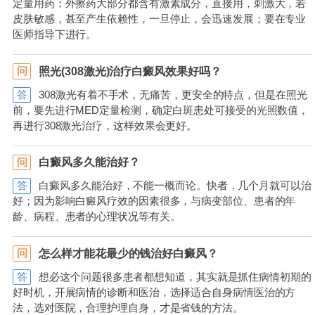
定量用药；外擦药大部分都含有激素成分，直接用，刺激大，若
皮肤敏感，甚至产生依赖性，一旦停止，会迅速发展；要在专业
医师指导下进行。
照光(308激光)治疗白癜风效果好吗？
问
答
308激光有着不手术，无痛苦，更安全的特点，但是在照光
前，要先进行MED定量检测，确定白斑患处可接受的光照数值，
再进行308激光治疗，这样效果会更好。
白癜风多久能治好？
问
答
白癜风多久能治好，不能一概而论。快者，几个月就可以治
好；因为影响白癜风疗效的因素很多，与病变部位、患者的年
龄、病程、患者的心理状况等有关。
怎么样才能花最少的钱治好白癜风？
问
答
想必这个问题很多患者都想知道，其实就是抓住病情初期的
好时机，开展病情的诊断和医治，选择适合自身病情医治的方
法，选对医院，合理护理自身，才是省钱的方法。