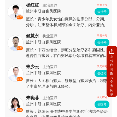
杨红红
主治医师
明天有号
兰州中研白癜风医院
去挂号
精选
擅长：青少年及女性白癜风的临床分型、分期、
分诊，注重整体和局部的全面治疗、内外兼治。
候慧永
执业医师
明天有号
兰州中研白癜风医院
去挂号
精选
擅长：中西医结合、辨证分型治疗各种顽固性、
遗传性白癜风，在白癜风诊疗领域有着丰富的临
上
传
床经验和较深的造诣。
白
朱少云
主治医师
明天有号
斑
兰州中研白癜风医院
图
去挂号
片
精选
擅长：大面积白癜风、疑难型白癜风诊治，积累
免
费
了丰富的理论与临床经验。
问
诊
朱晓菲
主治医师
明天有号
兰州中研白癜风医院
去挂号
精选
擅长：熟练运用传统中医学与现代疗法结合诊治