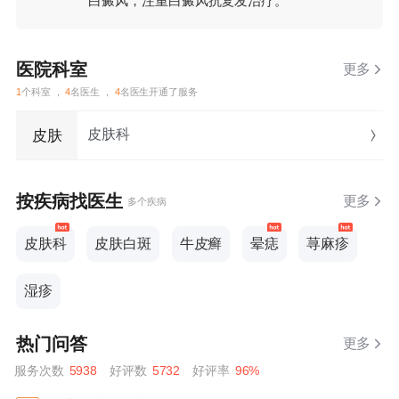
白癜风，注重白癜风抗复发治疗。
医院科室
更多
1
个科室 ，
4
名医生 ，
4
名医生开通了服务
皮肤科
皮肤
按疾病找医生
更多
多个疾病
皮肤科
皮肤白斑
牛皮癣
晕痣
荨麻疹
湿疹
热门问答
更多
服务次数
5938
好评数
5732
好评率
96%